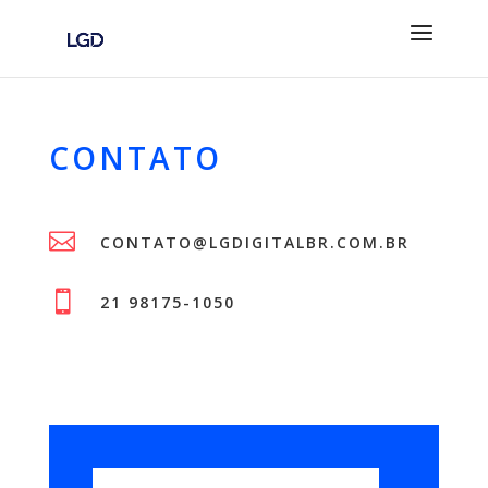
CONTATO

CONTATO@LGDIGITALBR.COM.BR

21 98175-1050