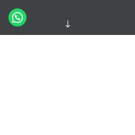
"
SOBRE NÓS
A LG Digital: Nossa História,
Sua Parceria de Sucesso.
Na
LG Digital
, somos mais do que uma equipe;
somos Leonardo Veras e Guilherme Araújo,
dois profissionais apaixonados pelo universo
digital e com vasta experiência em soluções
web. Com uma sólida trajetória em
criação,